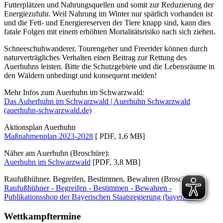
Futterplätzen und Nahrungsquellen und somit zur Reduzierung der
Energiezufuhr. Weil Nahrung im Winter nur spärlich vorhanden ist
und die Fett- und Energiereserven der Tiere knapp sind, kann dies
fatale Folgen mit einem erhöhten Mortalitätsrisiko nach sich ziehen.
Schneeschuhwanderer, Tourengeher und Freerider können durch
naturverträgliches Verhalten einen Beitrag zur Rettung des
Auerhuhns leisten. Bitte die Schutzgebiete und die Lebensräume in
den Wäldern unbedingt und konsequent meiden!
Mehr Infos zum Auerhuhn im Schwarzwald:
Das Auherhuhn im Schwarzwald | Auerhuhn Schwarzwald
(auerhuhn-schwarzwald.de)
Aktionsplan Auerhuhn
Maßnahmenplan 2023-2028
[ PDF, 1,6 MB]
Näher am Auerhuhn (Broschüre):
Auerhuhn im Schwarzwald
[PDF, 3,8 MB]
Raufußhühner. Begreifen, Bestimmen, Bewahren (Broschüre):
Raufußhühner - Begreifen - Bestimmen - Bewahren -
Publikationsshop der Bayerischen Staatsregierung (bayern.de)
Wettkampftermine