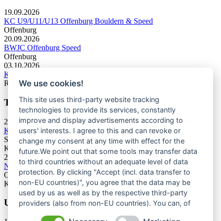
19.09.2026
KC U9/U11/U13 Offenburg Bouldern & Speed
Offenburg
20.09.2026
BWJC Offenburg Speed
Offenburg
03.10.2026
KC U13 Rottweil Toprope & Speed
We use cookies!
Rottweil
This site uses third-party website tracking
Termine Bergsport & Naturschutz
technologies to provide its services, constantly
improve and display advertisements according to
28.11.2026
Kletterforum 2026
users' interests. I agree to this and can revoke or
Stuttgart
change my consent at any time with effect for the
Kategorie: Tagung
future.We point out that some tools may transfer data
25.06.2027
to third countries without an adequate level of data
Naturschutztagung 2027
protection. By clicking "Accept (incl. data transfer to
Oberes Donautal, Beuron
non-EU countries)", you agree that the data may be
Kategorie: Tagung
used by us as well as by the respective third-party
Unsere Newsletter
providers (also from non-EU countries). You can, of
course, change your cookie settings at any time.