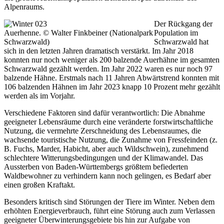
Alpenraums.
Der Rückgang der
Auerhenne. © Walter Finkbeiner (Nationalpark
Population im
Schwarzwald)
Schwarzwald hat
sich in den letzten Jahren dramatisch verstärkt. Im Jahr 2018
konnten nur noch weniger als 200 balzende Auerhähne im gesamten
Schwarzwald gezählt werden. Im Jahr 2022 waren es nur noch 97
balzende Hähne. Erstmals nach 11 Jahren Abwärtstrend konnten mit
106 balzenden Hähnen im Jahr 2023 knapp 10 Prozent mehr gezählt
werden als im Vorjahr.
Verschiedene Faktoren sind dafür verantwortlich: Die Abnahme
geeigneter Lebensräume durch eine veränderte forstwirtschaftliche
Nutzung, die vermehrte Zerschneidung des Lebensraumes, die
wachsende touristische Nutzung, die Zunahme von Fressfeinden (z.
B. Fuchs, Marder, Habicht, aber auch Wildschwein), zunehmend
schlechtere Witterungsbedingungen und der Klimawandel. Das
Aussterben von Baden-Württembergs größtem befiederten
Waldbewohner zu verhindern kann noch gelingen, es Bedarf aber
einen großen Kraftakt.
Besonders kritisch sind Störungen der Tiere im Winter. Neben dem
erhöhten Energieverbrauch, führt eine Störung auch zum Verlassen
geeigneter Überwinterungsgebiete bis hin zur Aufgabe von