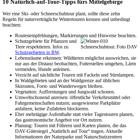
10 Natürlich-auf-Tour-Tipps fürs Mittelgebirge
Wer eine Ski- oder Schneeschuhtour plant, sollte diese zehn
Regeln für naturverträgliche Wintertouren kennen und unbedingt
beachten:
Routenempfehlungen, Markierungen und
Hinweise beachten.
Schutzgebiete für Pflanzen und
Tiere respektieren. Infos zu
Schneeschuhtour. Foto DAV
Schutzgebieten in BW
.
Lebensräume erkennen: Wildtieren möglichst ausweichen, sie
nur aus der Distanz beobachten, Futterstellen umgehen, Lärm
vermeiden, Hunde anleinen.
Verzicht auf nächtliche Touren mit Fackeln und Stirnlampen.
In Waldgebieten und an der Waldgrenze auf üblichen
Skirouten, Forst- und Wanderwegen bleiben.
Vegetation: Aufforstungen und Jungwald schonen.
Umweltschonend anreisen: öffentliche Verkehrsmittel oder
Fahrgemeinschaften nutzen; ausgewiesene Parkplätze
anfahren, keine Zufahrten blockieren.
Eher mehrtägige Aufenthalte statt vieler Tagestouren planen,
das gastronomische Angebot vor Ort nutzen.
Planung: Touren mit Führern und Karten planen, die das
DAV-Gütesiegel „Natürlich auf Tour“ tragen. Aktuelle
Informationen der Naturparke und Naturschutzzentren