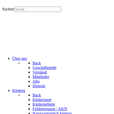
Suchen
Über uns
Back
Geschäftsstelle
Vorstand
Mitglieder
Jobs
Historie
Klettern
Back
Klettersport
Klettergebiete
Felsbetreuung / AKN
Naturverträglich klettern