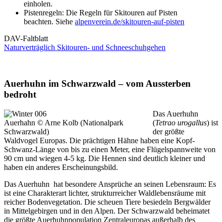
einholen.
Pistenregeln: Die Regeln für Skitouren auf Pisten
beachten. Siehe
alpenverein.de/skitouren-auf-pisten
DAV-Faltblatt
Naturverträglich Skitouren- und Schneeschuhgehen
Auerhuhn im Schwarzwald – vom Aussterben
bedroht
Das Auerhuhn
Auerhahn © Arne Kolb (Nationalpark
(
Tetrao urogallus
) ist
Schwarzwald)
der größte
Waldvogel Europas. Die prächtigen Hähne haben eine Kopf-
Schwanz-Länge von bis zu einen Meter, eine Flügelspannweite von
90 cm und wiegen 4-5 kg. Die Hennen sind deutlich kleiner und
haben ein anderes Erscheinungsbild.
Das Auerhuhn hat besondere Ansprüche an seinen Lebensraum: Es
ist eine Charakterart lichter, strukturreicher Waldlebensräume mit
reicher Bodenvegetation. Die scheuen Tiere besiedeln Bergwälder
in Mittelgebirgen und in den Alpen. Der Schwarzwald beheimatet
die größte Auerhuhnpopulation Zentraleuropas außerhalb des