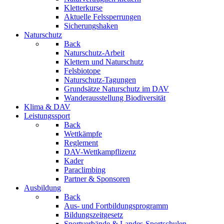
Kletterkurse
Aktuelle Felssperrungen
Sicherungshaken
Naturschutz
Back
Naturschutz-Arbeit
Klettern und Naturschutz
Felsbiotope
Naturschutz-Tagungen
Grundsätze Naturschutz im DAV
Wanderausstellung Biodiversität
Klima & DAV
Leistungssport
Back
Wettkämpfe
Reglement
DAV-Wettkampflizenz
Kader
Paraclimbing
Partner & Sponsoren
Ausbildung
Back
Aus- und Fortbildungsprogramm
Bildungszeitgesetz
Sportverbände & Landes-Sportschulen