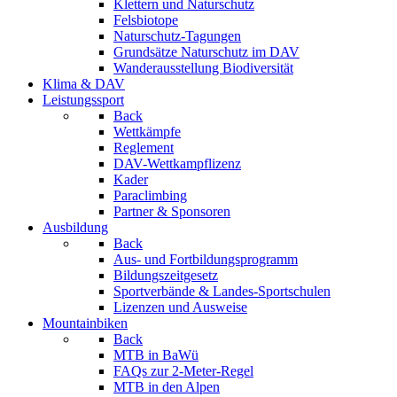
Klettern und Naturschutz
Felsbiotope
Naturschutz-Tagungen
Grundsätze Naturschutz im DAV
Wanderausstellung Biodiversität
Klima & DAV
Leistungssport
Back
Wettkämpfe
Reglement
DAV-Wettkampflizenz
Kader
Paraclimbing
Partner & Sponsoren
Ausbildung
Back
Aus- und Fortbildungsprogramm
Bildungszeitgesetz
Sportverbände & Landes-Sportschulen
Lizenzen und Ausweise
Mountainbiken
Back
MTB in BaWü
FAQs zur 2-Meter-Regel
MTB in den Alpen