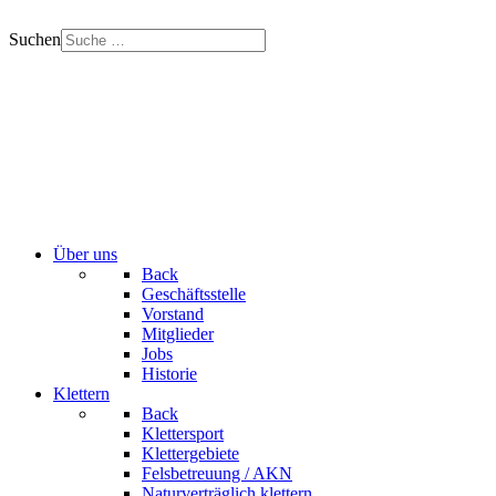
Suchen
Über uns
Back
Geschäftsstelle
Vorstand
Mitglieder
Jobs
Historie
Klettern
Back
Klettersport
Klettergebiete
Felsbetreuung / AKN
Naturverträglich klettern