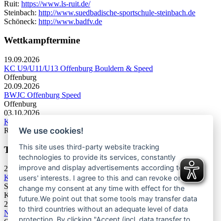
Ruit:
https://www.ls-ruit.de/
Steinbach:
http://www.suedbadische-sportschule-steinbach.de
Schöneck:
http://www.badfv.de
Wettkampftermine
19.09.2026
KC U9/U11/U13 Offenburg Bouldern & Speed
Offenburg
20.09.2026
BWJC Offenburg Speed
Offenburg
03.10.2026
KC U13 Rottweil Toprope & Speed
We use cookies!
Rottweil
This site uses third-party website tracking
Termine Bergsport & Naturschutz
technologies to provide its services, constantly
improve and display advertisements according to
28.11.2026
Kletterforum 2026
users' interests. I agree to this and can revoke or
Stuttgart
change my consent at any time with effect for the
Kategorie: Tagung
future.We point out that some tools may transfer data
25.06.2027
to third countries without an adequate level of data
Naturschutztagung 2027
protection. By clicking "Accept (incl. data transfer to