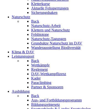
Kletterkurse
Aktuelle Felssperrungen
Sicherungshaken
Naturschutz
Back
Naturschutz-Arbeit
Klettern und Naturschutz
Felsbiotope
Naturschutz-Tagungen
Grundsätze Naturschutz im DAV
Wanderausstellung Biodiversität
Klima & DAV
Leistungssport
Back
Wettkämpfe
Reglement
DAV-Wettkampflizenz
Kader
Paraclimbing
Partner & Sponsoren
Ausbildung
Back
Aus- und Fortbildungsprogramm
Bildungszeitgesetz
Sportverbände & Landes-Sportschulen