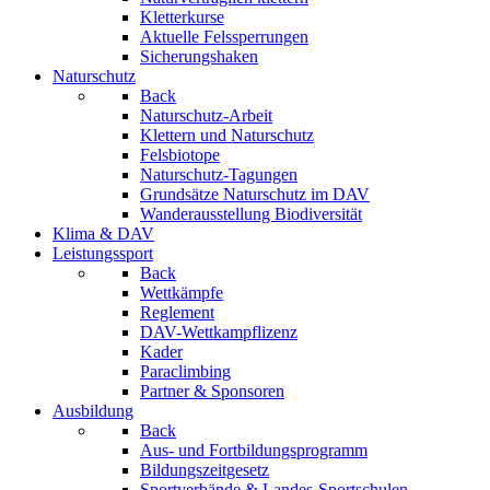
Kletterkurse
Aktuelle Felssperrungen
Sicherungshaken
Naturschutz
Back
Naturschutz-Arbeit
Klettern und Naturschutz
Felsbiotope
Naturschutz-Tagungen
Grundsätze Naturschutz im DAV
Wanderausstellung Biodiversität
Klima & DAV
Leistungssport
Back
Wettkämpfe
Reglement
DAV-Wettkampflizenz
Kader
Paraclimbing
Partner & Sponsoren
Ausbildung
Back
Aus- und Fortbildungsprogramm
Bildungszeitgesetz
Sportverbände & Landes-Sportschulen