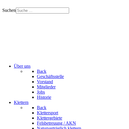
Suchen
Über uns
Back
Geschäftsstelle
Vorstand
Mitglieder
Jobs
Historie
Klettern
Back
Klettersport
Klettergebiete
Felsbetreuung / AKN
Naturverträglich klettern