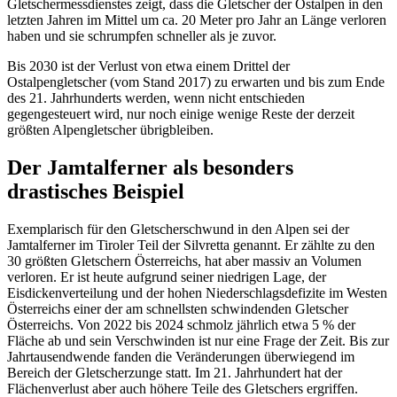
Gletschermessdienstes zeigt, dass die Gletscher der Ostalpen in den
letzten Jahren im Mittel um ca. 20 Meter pro Jahr an Länge verloren
haben und sie schrumpfen schneller als je zuvor.
Bis 2030 ist der Verlust von etwa einem Drittel der
Ostalpengletscher (vom Stand 2017) zu erwarten und bis zum Ende
des 21. Jahrhunderts werden, wenn nicht entschieden
gegengesteuert wird, nur noch einige wenige Reste der derzeit
größten Alpengletscher übrigbleiben.
Der Jamtalferner als besonders
drastisches Beispiel
Exemplarisch für den Gletscherschwund in den Alpen sei der
Jamtalferner im Tiroler Teil der Silvretta genannt. Er zählte zu den
30 größten Gletschern Österreichs, hat aber massiv an Volumen
verloren. Er ist heute aufgrund seiner niedrigen Lage, der
Eisdickenverteilung und der hohen Niederschlagsdefizite im Westen
Österreichs einer der am schnellsten schwindenden Gletscher
Österreichs. Von 2022 bis 2024 schmolz jährlich etwa 5 % der
Fläche ab und sein Verschwinden ist nur eine Frage der Zeit. Bis zur
Jahrtausendwende fanden die Veränderungen überwiegend im
Bereich der Gletscherzunge statt. Im 21. Jahrhundert hat der
Flächenverlust aber auch höhere Teile des Gletschers ergriffen.