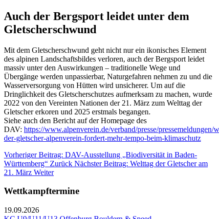
Auch der Bergsport leidet unter dem
Gletscherschwund
Mit dem Gletscherschwund geht nicht nur ein ikonisches Element
des alpinen Landschaftsbildes verloren, auch der Bergsport leidet
massiv unter den Auswirkungen – traditionelle Wege und
Übergänge werden unpassierbar, Naturgefahren nehmen zu und die
Wasserversorgung von Hütten wird unsicherer. Um auf die
Dringlichkeit des Gletscherschutzes aufmerksam zu machen, wurde
2022 von den Vereinten Nationen der 21. März zum Welttag der
Gletscher erkoren und 2025 erstmals begangen.
Siehe auch den Bericht auf der Homepage des
DAV:
https://www.alpenverein.de/verband/presse/pressemeldungen/w
der-gletscher-alpenverein-fordert-mehr-tempo-beim-klimaschutz
Vorheriger Beitrag: DAV-Ausstellung „Biodiversität in Baden-
Württemberg“
Zurück
Nächster Beitrag: Welttag der Gletscher am
21. März
Weiter
Wettkampftermine
19.09.2026
KC U9/U11/U13 Offenburg Bouldern & Speed