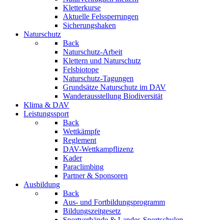
Kletterkurse
Aktuelle Felssperrungen
Sicherungshaken
Naturschutz
Back
Naturschutz-Arbeit
Klettern und Naturschutz
Felsbiotope
Naturschutz-Tagungen
Grundsätze Naturschutz im DAV
Wanderausstellung Biodiversität
Klima & DAV
Leistungssport
Back
Wettkämpfe
Reglement
DAV-Wettkampflizenz
Kader
Paraclimbing
Partner & Sponsoren
Ausbildung
Back
Aus- und Fortbildungsprogramm
Bildungszeitgesetz
Sportverbände & Landes-Sportschulen