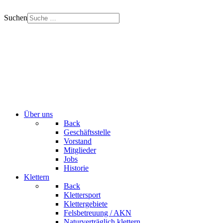
Suchen
Über uns
Back
Geschäftsstelle
Vorstand
Mitglieder
Jobs
Historie
Klettern
Back
Klettersport
Klettergebiete
Felsbetreuung / AKN
Naturverträglich klettern