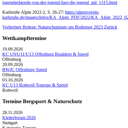
jugendgelaende-von-der-jugend-fuer-die-jugend_aid_1315.html
Karlsruhe Alpin 2022-2, S. 26-27:
https://alpenverein-
karlsruhe.de/images/Infos/KA_Alpin_PDF/2022/KA_Alpin_2022_02
Vorheriger Beitrag: Naturschutztage am Bodensee 2023
Zurück
Wettkampftermine
19.09.2026
KC U9/U11/U13 Offenburg Bouldern & Speed
Offenburg
20.09.2026
BWJC Offenburg Speed
Offenburg
03.10.2026
KC U13 Rottweil Toprope & Speed
Rottweil
Termine Bergsport & Naturschutz
28.11.2026
Kletterforum 2026
Stuttgart
Kategorie: Tagung