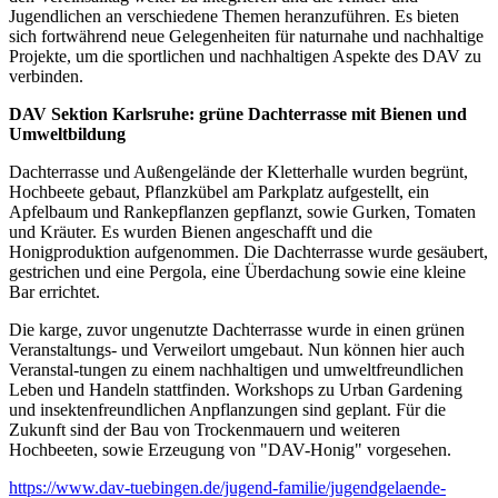
Jugendlichen an verschiedene Themen heranzuführen. Es bieten
sich fortwährend neue Gelegenheiten für naturnahe und nachhaltige
Projekte, um die sportlichen und nachhaltigen Aspekte des DAV zu
verbinden.
DAV
Sektion
Karlsruhe: grüne Dachterrasse mit Bienen und
Umweltbildung
Dachterrasse und Außengelände der Kletterhalle wurden begrünt,
Hochbeete gebaut, Pflanzkübel am Parkplatz aufgestellt, ein
Apfelbaum und Rankepflanzen gepflanzt, sowie Gurken, Tomaten
und Kräuter. Es wurden Bienen angeschafft und die
Honigproduktion aufgenommen. Die Dachterrasse wurde gesäubert,
gestrichen und eine Pergola, eine Überdachung sowie eine kleine
Bar errichtet.
Die karge, zuvor ungenutzte Dachterrasse wurde in einen grünen
Veranstaltungs- und Verweilort umgebaut. Nun können hier auch
Veranstal-tungen zu einem nachhaltigen und umweltfreundlichen
Leben und Handeln stattfinden. Workshops zu Urban Gardening
und insektenfreundlichen Anpflanzungen sind geplant. Für die
Zukunft sind der Bau von Trockenmauern und weiteren
Hochbeeten, sowie Erzeugung von "DAV-Honig" vorgesehen.
https://www.dav-tuebingen.de/jugend-familie/jugendgelaende-