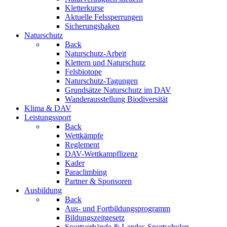
Kletterkurse
Aktuelle Felssperrungen
Sicherungshaken
Naturschutz
Back
Naturschutz-Arbeit
Klettern und Naturschutz
Felsbiotope
Naturschutz-Tagungen
Grundsätze Naturschutz im DAV
Wanderausstellung Biodiversität
Klima & DAV
Leistungssport
Back
Wettkämpfe
Reglement
DAV-Wettkampflizenz
Kader
Paraclimbing
Partner & Sponsoren
Ausbildung
Back
Aus- und Fortbildungsprogramm
Bildungszeitgesetz
Sportverbände & Landes-Sportschulen