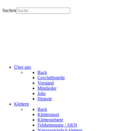
Suchen
Über uns
Back
Geschäftsstelle
Vorstand
Mitglieder
Jobs
Historie
Klettern
Back
Klettersport
Klettergebiete
Felsbetreuung / AKN
Naturverträglich klettern